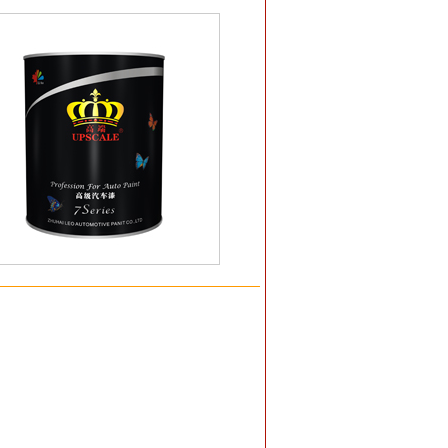
3
14
15