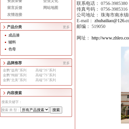
资质荣誉
企业文化
联系电话： 0756-3985380
留言反馈
网站地图
传真号码： 0756-3985316
友情连接
公司地址： 珠海市南水镇
E-mail：
zhuhailiao@126.c
邮编： 519050
产品分类
更多
成品漆
网址：
http://www.zhleo.c
辅料
色母
品牌推荐
更多
金鹦“益商”系列
高端“3S”系列
金鹦“绚丽”系列
高端“7S”系列
金鹦“北美”系列
高端“5S”系列
内容搜索
搜索关键字：
搜索 类 型：
1
2
3
4
5
6