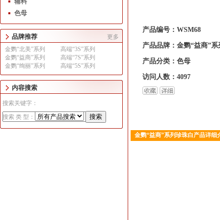
辅料
色母
产品编号：WSM68
品牌推荐
更多
产品品牌：金鹦“益商”系
金鹦“北美”系列
高端“3S”系列
金鹦“益商”系列
高端“7S”系列
产品分类：色母
金鹦“绚丽”系列
高端“5S”系列
访问人数：4097
内容搜索
搜索关键字：
搜索 类 型：
金鹦“益商”系列珍珠白产品详细
1
2
3
4
5
6