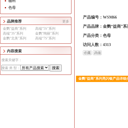
辅料
色母
产品编号：WSM66
品牌推荐
更多
产品品牌：金鹦“益商”系
金鹦“益商”系列
高端“5S”系列
高端“3S”系列
金鹦“绚丽”系列
产品分类：色母
金鹦“北美”系列
高端“7S”系列
访问人数：4313
内容搜索
搜索关键字：
搜索 类 型：
金鹦“益商”系列亮闪银产品详细
1
2
3
4
5
6