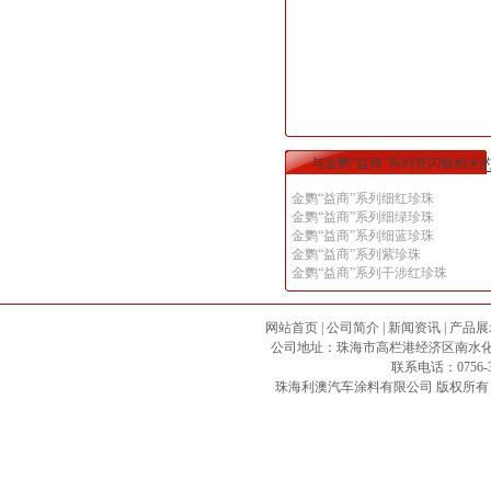
与金鹦“益商”系列亮闪银相关
金鹦“益商”系列细红珍珠
金鹦“益商”系列细绿珍珠
金鹦“益商”系列细蓝珍珠
金鹦“益商”系列紫珍珠
金鹦“益商”系列干涉红珍珠
网站首页
|
公司简介
|
新闻资讯
|
产品展
公司地址：珠海市高栏港经济区南水化工专区 邮政
联系电话：0756-3
珠海利澳汽车涂料有限公司
版权所