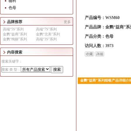
辅料
色母
产品编号：WSM60
品牌推荐
更多
产品品牌：金鹦“益商”系
高端“5S”系列
高端“7S”系列
金鹦“益商”系列
金鹦“北美”系列
产品分类：色母
金鹦“绚丽”系列
高端“3S”系列
访问人数：3973
内容搜索
搜索关键字：
搜索 类 型：
金鹦“益商”系列细银产品详细介
1
2
3
4
5
6