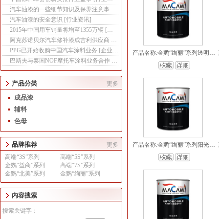
汽车油漆的一些细节知识及保养注意事项
[
行业资讯
]
汽车油漆的安全意识
[
行业资讯
]
2015年中国用车销量将增至1355万辆
[
行业资讯
]
阿克苏诺贝尔汽车修补漆成吉利供应商
[
行业资讯
]
PPG已开始收购中国汽车涂料业务
[
企业新闻
]
产品名称:金鹦“绚丽”系列透明褐色
巴斯夫与泰国NOF摩托车涂料业务合作
[
行业资讯
]
产品分类
更多
成品漆
辅料
色母
品牌推荐
更多
产品名称:金鹦“绚丽”系列阳光金水晶珍珠
高端“3S”系列
高端“5S”系列
金鹦“益商”系列
高端“7S”系列
金鹦“北美”系列
金鹦“绚丽”系列
内容搜索
1
2
3
4
5
6
搜索关键字：